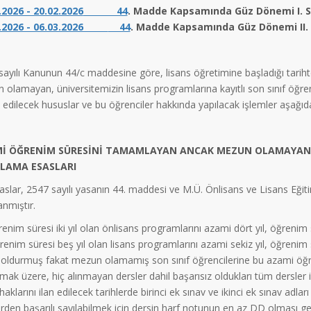
.2026 - 20.02.2026
44
. Madde Kapsamında Güz Dönemi I. S
3.2026 - 06.03.2026
44
. Madde Kapsamında Güz Dönemi II. 
ayılı Kanunun 44/c maddesine göre, lisans öğretimine başladığı tariht
 olamayan, üniversitemizin lisans programlarına kayıtlı son sınıf öğre
 edilecek hususlar ve bu öğrenciler hakkında yapılacak işlemler aşağıda b
İ ÖĞRENİM SÜRESİNİ TAMAMLAYAN ANCAK MEZUN OLAMAYAN Lİ
LAMA ESASLARI
aslar, 2547 sayılı yasanın 44. maddesi ve M.Ü. Önlisans ve Lisans Eği
anmıştır.
nim süresi iki yıl olan önlisans programlarını azami dört yıl, öğrenim 
ğrenim süresi beş yıl olan lisans programlarını azami sekiz yıl, öğrenim 
ı doldurmuş fakat mezun olamamış son sınıf öğrencilerine bu azami öğre
mak üzere, hiç alınmayan dersler dahil başarısız oldukları tüm dersler iç
haklarını ilan edilecek tarihlerde birinci ek sınav ve ikinci ek sınav adlar
rden başarılı sayılabilmek için dersin harf notunun en az DD olması ger