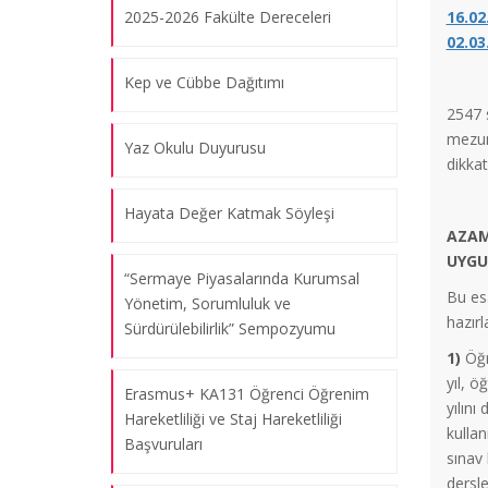
2025-2026 Fakülte Dereceleri
16.02
02.0
Kep ve Cübbe Dağıtımı
2547 s
mezun
Yaz Okulu Duyurusu
dikkat
Hayata Değer Katmak Söyleşi
AZAM
UYGU
“Sermaye Piyasalarında Kurumsal
Bu es
Yönetim, Sorumluluk ve
hazırl
Sürdürülebilirlik” Sempozyumu
1)
Öğre
yıl, ö
Erasmus+ KA131 Öğrenci Öğrenim
yılın
Hareketliliği ve Staj Hareketliliği
kullan
Başvuruları
sınav 
dersle