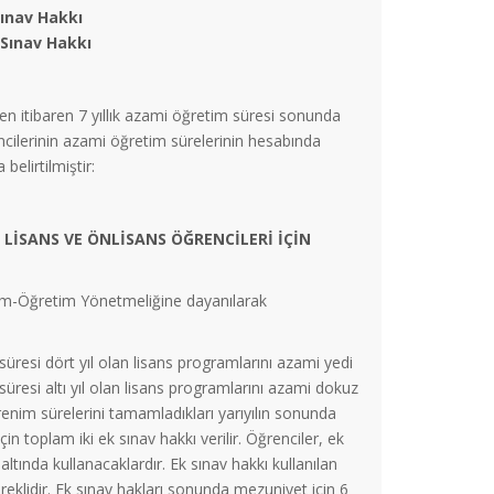
ınav Hakkı
Sınav Hakkı
en itibaren 7 yıllık azami öğretim süresi sonunda
ncilerinin azami öğretim sürelerinin hesabında
elirtilmiştir:
SANS VE ÖNLİSANS ÖĞRENCİLERİ İÇİN
tim-Öğretim Yönetmeliğine dayanılarak
süresi dört yıl olan lisans programlarını azami yedi
süresi altı yıl olan lisans programlarını azami dokuz
nim sürelerini tamamladıkları yarıyılın sonunda
in toplam iki ek sınav hakkı verilir. Öğrenciler, ek
ı altında kullanacaklardır. Ek sınav hakkı kullanılan
eklidir. Ek sınav hakları sonunda mezuniyet için 6