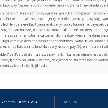
lın katkı payı/öğrenim ücretini öderler ancak öğrencilik haklarından yar
mi öğrenim süresi sonunda, öğrenim gördükleri programın öğretim planı
r dahil) olan ancak mezuniyet için gerekli olan GANO’yu (2.0)
sa
ğlayam
diledikleri derslere kayıt yaptırarak yarıyıl sonu, bütünleme veya tek de
ı
sa
ğlamaları halinde) için sınırsız sınav hakkı tanınır. Bu derslerden u
ım, arazi, seminer, bitirme çalışması vb. nitelikteki dersler ile daha
uluğu vardır ve derslerin başarı değerlendirmesi, yarıyıl içi çalışmaları 
iler, sınav haklarını kullandıkları yarıyılın katkı payı/öğrenim ücretini
e 7 ve 8’de belirtilen sınırsız sınav hakkını kullanan öğrencilerden, ü
altı yarıyıl) sınav haklarını kullanmayan öğrenciler, sınırsız sınav hakla
lerin Üniversite ile ilişiği kesilir.
gi Yönetim Sistemi (BYS)
MÜSEM