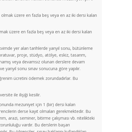
 olmak üzere en fazla beş veya en az iki dersi kalan
lmak üzere en fazla beş veya en az iki dersi kalan
kvimde yer alan tarihlerde yarıyıl sonu, bütünleme
ratuvar, proje, stüdyo, atölye, eskiz, tasarım,
alınmamış veya devamsız olunan derslere devam
 ve yarıyıl sonu sınav sonucuna göre yapılır.
ı/öğrenim ücretini ödemek zorundadırlar. Bu
te ile ilişiği kesilir.
unda mezuniyet için 1 (bir) dersi kalan
ğrencilerin derse kayıt olmaları gerekmektedir. Bu
m, arazi, seminer, bitirme çalışması vb. nitelikteki
runluluğu vardır. Bu derslerin başarı
lır. Bu öğrenciler, sınav haklarını kullandıkları