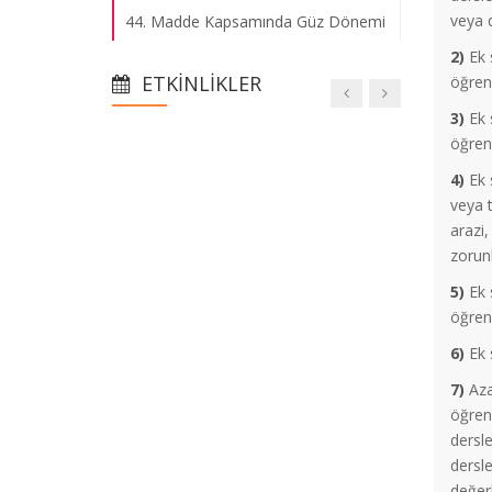
veya d
44. Madde Kapsamında Güz Dönemi
II. Sınav Hakkı
2)
Ek s
ETKINLIKLER
öğrenc
2025-2026 Bahar Dönemi Ders
3)
Ek s
Programı
öğrenc
4)
Ek s
2025-2026 Bahar Yarıyılı Ders Kayıt
veya t
Duyurusu
arazi,
zorunl
5)
Ek s
Erasmus Yabancı Dil Yeterlilik Sınavı
öğrenc
Başvuruları
6)
Ek s
Vize Mazeret Sınavına Kabul Edilenler
7)
Aza
Listesi
öğrenc
dersle
dersl
Güz Dönemi Vize Mazeret Sınavları
değerl