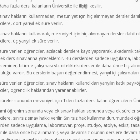
aha fazla dersi kalanların Üniversite ile ilişiği kesilir.
ınav haklarını kullanmadan, mezuniyet için hiç alınmayan dersler dahil
ilere, dört yarıyıl ek süre verilir.
ınav haklarını kullanarak, mezuniyet için hiç alınmayan dersler dahil o
ilere, üç yarıyıl ek süre verilir.
üre verilen öğrenciler, açılacak derslere kayıt yaptırarak, akademik ta
ek ders sınavlarına gireceklerdir. Bu derslerden sadece uygulama, labo
 seminer, bitirme çalışması vb. nitelikteki dersler ile daha önce hiç 
uluğu vardır. Bu derslerin başarı değerlendirmesi, yarıyıl içi çalışmaları
üre verilen öğrenciler, sınav haklarını kullandıkları yarıyılın katkı pay
iler, öğrencilik haklarından yararlanabilirler.
üreler sonunda mezuniyet için 1’den fazla dersi kalan öğrencilerin Üniversi
mi öğrenim sonunda veya ek sınav hakları sonunda veya ek süreler son
ilere, sınırsız sınav hakkı verilir. Sınırsız hak kullanma durumundaki ö
rden sadece uygulama, laboratuvar, proje, stüdyo, atölye, eskiz, tasarı
er ile daha önce hiç alınmamış veya devamsız olunan derslere devam zo
endirmesi, yarıyıl içi çalışmaları ve yarıyıl sonu sınav sonucuna göre yapı