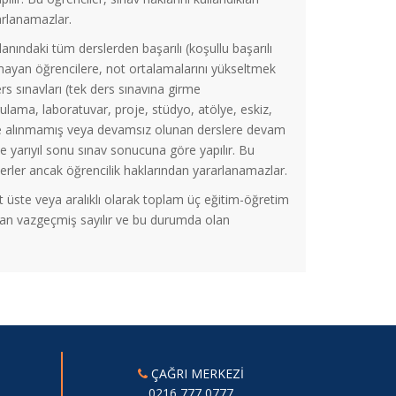
arlanamazlar.
ndaki tüm derslerden başarılı (koşullu başarılı
ayan öğrencilere, not ortalamalarını yükseltmek
rs sınavları (tek ders sınavına girme
ygulama, laboratuvar, proje, stüdyo, atölye, eskiz,
 önce alınmamış veya devamsız olunan derslere devam
ile yarıyıl sonu sınav sonucuna göre yapılır. Bu
 öderler ancak öğrencilik haklarından yararlanamazlar.
st üste veya aralıklı olarak toplam üç eğitim-öğretim
rından vazgeçmiş sayılır ve bu durumda olan
ÇAĞRI MERKEZİ
0216 777 0777