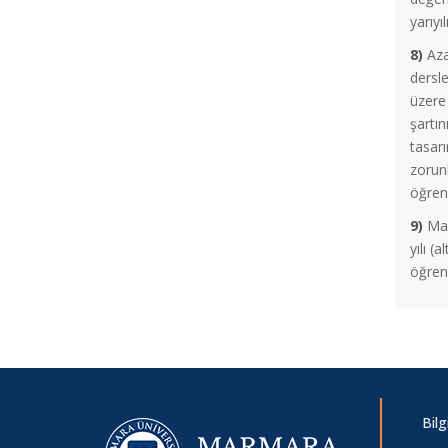
Hakkında
yarıyı
8)
Aza
Güz Vize Sınav Programı
dersle
üzere 
şartın
AB Bursları Projesi Duyurusu
tasar
zorunl
İstanbul Ticaret Odası Burs Duyurusu
öğrenc
9)
Madd
yılı (
2025-2026 Öğretim Yılı Yemek Bursu
öğrenci
2547 Sayılı Kanunun 44. Maddesi II.
Sınav Hakkı
Zorunlu Yabancı Dil Muafiyet Sınavı
Duyurusu
Bil