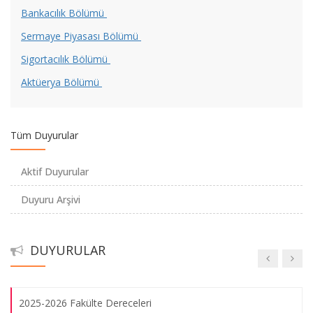
Bankacılık Bölümü
Sermaye Piyasası Bölümü
İstanbul Ticaret Odası Burs Duyurusu
Sigortacılık Bölümü
Aktüerya Bölümü
2025-2026 Öğretim Yılı Yemek Bursu
Tüm Duyurular
2547 Sayılı Kanunun 44. Maddesi II. Sınav Hakkı
Aktif Duyurular
Zorunlu Yabancı Dil Muafiyet Sınavı Duyurusu
Duyuru Arşivi
Türkiye Milli Kültür Vakfı (TMKV) Bursu Duyurusu
DUYURULAR
Sabancı Vakfı Burs Duyurusu
2025-2026 Fakülte Dereceleri