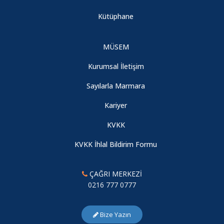
Kütüphane
2547 Sayılı Kanunun 44. Maddesi II. Sınav Hakkı
MÜSEM
Zorunlu Yabancı Dil Muafiyet Sınavı Duyurusu
Kurumsal İletişim
Türkiye Milli Kültür Vakfı (TMKV) Bursu Duyurusu
Sayılarla Marmara
Kariyer
Sabancı Vakfı Burs Duyurusu
KVKK
2025-2026 Fakülte Dereceleri
KVKK İhlal Bildirim Formu
Kep ve Cübbe Dağıtımı
ÇAĞRI MERKEZİ
0216 777 0777
Yaz Okulu Duyurusu
Bize Yazın