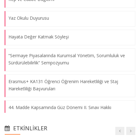
Yaz Okulu Duyurusu
Hayata Değer Katmak Söyleşi
“Sermaye Piyasalarında Kurumsal Yönetim, Sorumluluk ve
Sürdürülebilirlik” Sempozyumu
Erasmus+ KA131 Öğrenci Öğrenim Hareketliliği ve Staj
Hareketliliği Başvuruları
44. Madde Kapsamında Güz Dönemi II. Sınav Hakkı
2025-2026 Bahar Dönemi Ders Programı
ETKINLIKLER