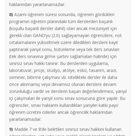
haklarından yararlanamazlar.
8)
Azami öğrenim süresi sonunda, öğrenim gördükleri
programın öğretim planındaki tüm derslerden başarılı
(koşullu başarılı dersler dahil) olan ancak mezuniyet için
gerekli olan GANO’yu (2.0) sağlayamayan öğrencilere, not
ortalamalarını yükseltmek üzere diledikleri derslere kayıt
yaptırarak yarıyıl sonu, bütünleme veya tek ders sınavları
(tek ders sınavına girme şartını sağlamaları halinde) için
sınırsız sınav hakkı tanınır. Bu derslerden uygulama,
laboratuvar, proje, stüdyo, atölye, eskiz, tasarım, arazi,
seminer, bitirme çalışması vb. nitelikteki dersler ile daha
önce alınmamış veya devamsız olunan derslere devam
zorunluluğu vardır ve derslerin başarı değerlendirmesi, yarıyıl
içi çalışmaları ile yarıyıl sonu sınav sonucuna göre yapılır. Bu
öğrenciler, sınav haklarını kullandıkları yarıyılın katkı payı/
öğrenim ücretini öderler ancak öğrencilik haklarından
yararlanamazlar.
9)
Madde 7 ve 8’de belirtilen sınırsız sınav hakkını kullanan