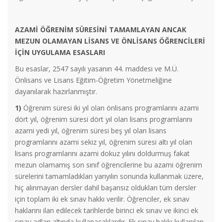
AZAMİ ÖĞRENİM SÜRESİNİ TAMAMLAYAN ANCAK
MEZUN OLAMAYAN LİSANS VE ÖNLİSANS ÖĞRENCİLERİ
İÇİN UYGULAMA ESASLARI
Bu esaslar, 2547 sayılı yasanın 44. maddesi ve M.Ü.
Önlisans ve Lisans Eğitim-Öğretim Yönetmeliğine
dayanılarak hazırlanmıştır.
1)
Öğrenim süresi iki yıl olan önlisans programlarını azami
dört yıl, öğrenim süresi dört yıl olan lisans programlarını
azami yedi yıl, öğrenim süresi beş yıl olan lisans
programlarını azami sekiz yıl, öğrenim süresi altı yıl olan
lisans programlarını azami dokuz yılını doldurmuş fakat
mezun olamamış son sınıf öğrencilerine bu azami öğrenim
sürelerini tamamladıkları yarıyılın sonunda kullanmak üzere,
hiç alınmayan dersler dahil başarısız oldukları tüm dersler
için toplam iki ek sınav hakkı verilir. Öğrenciler, ek sınav
haklarını ilan edilecek tarihlerde birinci ek sınav ve ikinci ek
sınav adları altında kullanacaklardır. Ek sınav hakkı kullanılan