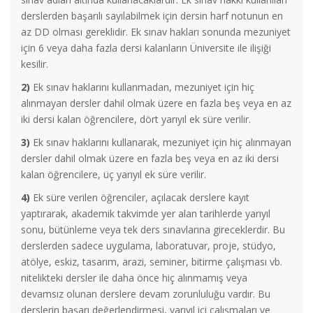
derslerden başarılı sayılabilmek için dersin harf notunun en
az DD olması gereklidir. Ek sınav hakları sonunda mezuniyet
için 6 veya daha fazla dersi kalanların Üniversite ile ilişiği
kesilir.
2)
Ek sınav haklarını kullanmadan, mezuniyet için hiç
alınmayan dersler dahil olmak üzere en fazla beş veya en az
iki dersi kalan öğrencilere, dört yarıyıl ek süre verilir.
3)
Ek sınav haklarını kullanarak, mezuniyet için hiç alınmayan
dersler dahil olmak üzere en fazla beş veya en az iki dersi
kalan öğrencilere, üç yarıyıl ek süre verilir.
4)
Ek süre verilen öğrenciler, açılacak derslere kayıt
yaptırarak, akademik takvimde yer alan tarihlerde yarıyıl
sonu, bütünleme veya tek ders sınavlarına gireceklerdir. Bu
derslerden sadece uygulama, laboratuvar, proje, stüdyo,
atölye, eskiz, tasarım, arazi, seminer, bitirme çalışması vb.
nitelikteki dersler ile daha önce hiç alınmamış veya
devamsız olunan derslere devam zorunluluğu vardır. Bu
derslerin başarı değerlendirmesi, yarıyıl içi çalışmaları ve