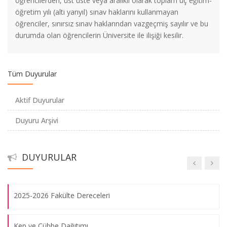
öğrencilerden, üst üste veya aralıklı olarak toplam üç eğitim-
öğretim yılı (altı yarıyıl) sınav haklarını kullanmayan
İstanbul Ticaret Odası Burs Duyurusu
öğrenciler, sınırsız sınav haklarından vazgeçmiş sayılır ve bu
durumda olan öğrencilerin Üniversite ile ilişiği kesilir.
2025-2026 Öğretim Yılı Yemek Bursu
Tüm Duyurular
2547 Sayılı Kanunun 44. Maddesi II. Sınav Hakkı
Aktif Duyurular
Zorunlu Yabancı Dil Muafiyet Sınavı Duyurusu
Duyuru Arşivi
Türkiye Milli Kültür Vakfı (TMKV) Bursu Duyurusu
DUYURULAR
Sabancı Vakfı Burs Duyurusu
2025-2026 Fakülte Dereceleri
Kep ve Cübbe Dağıtımı