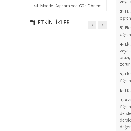
veya d
44. Madde Kapsamında Güz Dönemi
2)
Ek s
II. Sınav Hakkı
öğrenc
ETKINLIKLER
3)
Ek s
2025-2026 Bahar Dönemi Ders
öğrenc
Programı
4)
Ek s
veya t
2025-2026 Bahar Yarıyılı Ders Kayıt
arazi,
Duyurusu
zorunl
5)
Ek s
Erasmus Yabancı Dil Yeterlilik Sınavı
öğrenc
Başvuruları
6)
Ek s
7)
Aza
Vize Mazeret Sınavına Kabul Edilenler
öğrenc
Listesi
dersle
dersl
değerl
Güz Dönemi Vize Mazeret Sınavları