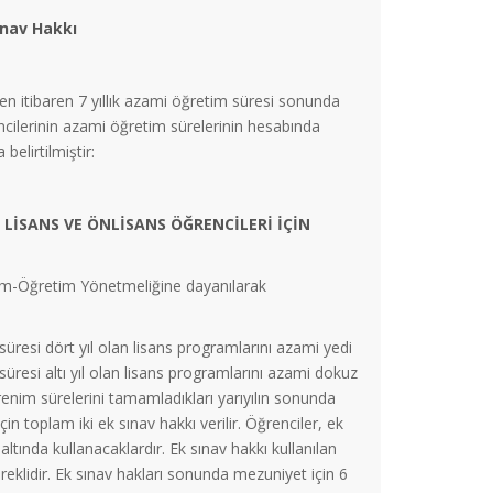
ınav Hakkı
en itibaren 7 yıllık azami öğretim süresi sonunda
ncilerinin azami öğretim sürelerinin hesabında
elirtilmiştir:
SANS VE ÖNLİSANS ÖĞRENCİLERİ İÇİN
tim-Öğretim Yönetmeliğine dayanılarak
süresi dört yıl olan lisans programlarını azami yedi
süresi altı yıl olan lisans programlarını azami dokuz
nim sürelerini tamamladıkları yarıyılın sonunda
in toplam iki ek sınav hakkı verilir. Öğrenciler, ek
ı altında kullanacaklardır. Ek sınav hakkı kullanılan
eklidir. Ek sınav hakları sonunda mezuniyet için 6