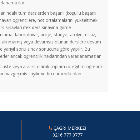
arlanamazlar.
ndaki tüm derslerden başarılı (koşullu başarılı
amayan öğrencilere, not ortalamalarını yükseltmek
rs sınavları (tek ders sınavına girme
ygulama, laboratuvar, proje, stüdyo, atölye, eskiz,
 önce alınmamış veya devamsız olunan derslere devam
ile yarıyıl sonu sınav sonucuna göre yapılır. Bu
 öderler ancak öğrencilik haklarından yararlanamazlar.
st üste veya aralıklı olarak toplam üç eğitim-öğretim
rından vazgeçmiş sayılır ve bu durumda olan
ÇAĞRI MERKEZİ
0216 777 0777