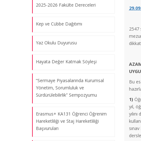
2025-2026 Fakülte Dereceleri
29.09
Kep ve Cübbe Dağıtımı
2547 s
mezun
Yaz Okulu Duyurusu
dikkat
Hayata Değer Katmak Söyleşi
AZAM
UYGU
“Sermaye Piyasalarında Kurumsal
Bu es
Yönetim, Sorumluluk ve
hazırl
Sürdürülebilirlik” Sempozyumu
1)
Öğre
yıl, ö
Erasmus+ KA131 Öğrenci Öğrenim
yılın
Hareketliliği ve Staj Hareketliliği
kullan
Başvuruları
sınav 
dersle