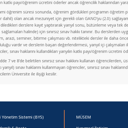
lın katkı payı/öğrenim ücretini öderler ancak öğrencilik haklarından yar
mi öğrenim süresi sonunda, öğrenim gördükleri programın öğretim planı
er dahil) olan ancak mezuniyet için gerekli olan GANO’yu (2.0) sağlay
diledikleri derslere kayıt yaptırarak yarıyıl sonu, bütünleme veya tek de
ı sağlamaları halinde) için sınırsız sınav hakkı tanınır. Bu derslerden u
ım, arazi, seminer, bitirme çalışması vb. nitelikteki dersler ile daha
uluğu vardır ve derslerin başarı değerlendirmesi, yarıyıl içi çalışmaları 
iler, sınav haklarını kullandıkları yarıyılın katkı payı/öğrenim ücretini
e 7 ve 8’de belirtilen sınırsız sınav hakkını kullanan öğrencilerden, ü
altı yarıyıl) sınav haklarını kullanmayan öğrenciler, sınırsız sınav hakla
lerin Üniversite ile ilişiği kesilir.
gi Yönetim Sistemi (BYS)
MÜSEM