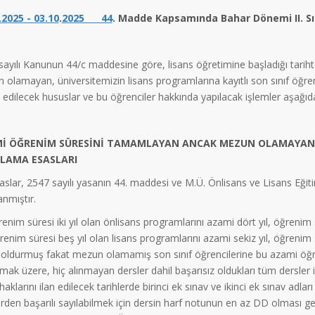
.2025 - 03.10
.
2025 44
. Madde Kapsamında Bahar Dönemi II. S
ayılı Kanunun 44/c maddesine göre, lisans öğretimine başladığı tariht
 olamayan, üniversitemizin lisans programlarına kayıtlı son sınıf öğre
 edilecek hususlar ve bu öğrenciler hakkında yapılacak işlemler aşağıda b
İ ÖĞRENİM SÜRESİNİ TAMAMLAYAN ANCAK MEZUN OLAMAYAN Lİ
LAMA ESASLARI
aslar, 2547 sayılı yasanın 44. maddesi ve M.Ü. Önlisans ve Lisans Eği
anmıştır.
nim süresi iki yıl olan önlisans programlarını azami dört yıl, öğrenim 
ğrenim süresi beş yıl olan lisans programlarını azami sekiz yıl, öğrenim 
ı doldurmuş fakat mezun olamamış son sınıf öğrencilerine bu azami öğre
mak üzere, hiç alınmayan dersler dahil başarısız oldukları tüm dersler iç
haklarını ilan edilecek tarihlerde birinci ek sınav ve ikinci ek sınav adlar
rden başarılı sayılabilmek için dersin harf notunun en az DD olması ger