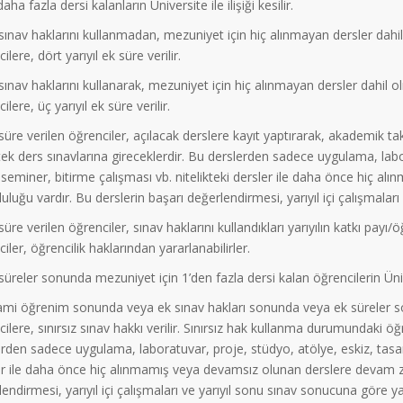
aha fazla dersi kalanların Üniversite ile ilişiği kesilir.
ınav haklarını kullanmadan, mezuniyet için hiç alınmayan dersler dahil
ilere, dört yarıyıl ek süre verilir.
ınav haklarını kullanarak, mezuniyet için hiç alınmayan dersler dahil o
ilere, üç yarıyıl ek süre verilir.
üre verilen öğrenciler, açılacak derslere kayıt yaptırarak, akademik ta
ek ders sınavlarına gireceklerdir. Bu derslerden sadece uygulama, labo
 seminer, bitirme çalışması vb. nitelikteki dersler ile daha önce hiç 
uluğu vardır. Bu derslerin başarı değerlendirmesi, yarıyıl içi çalışmaları
üre verilen öğrenciler, sınav haklarını kullandıkları yarıyılın katkı pay
iler, öğrencilik haklarından yararlanabilirler.
üreler sonunda mezuniyet için 1’den fazla dersi kalan öğrencilerin Üniversi
mi öğrenim sonunda veya ek sınav hakları sonunda veya ek süreler son
ilere, sınırsız sınav hakkı verilir. Sınırsız hak kullanma durumundaki ö
rden sadece uygulama, laboratuvar, proje, stüdyo, atölye, eskiz, tasarı
er ile daha önce hiç alınmamış veya devamsız olunan derslere devam zo
endirmesi, yarıyıl içi çalışmaları ve yarıyıl sonu sınav sonucuna göre yapı