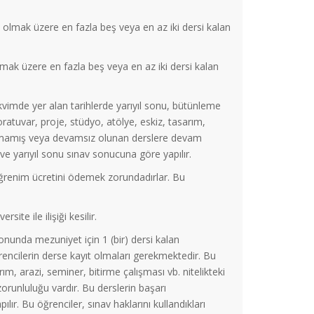
 olmak üzere en fazla beş veya en az iki dersi kalan
lmak üzere en fazla beş veya en az iki dersi kalan
kvimde yer alan tarihlerde yarıyıl sonu, bütünleme
ratuvar, proje, stüdyo, atölye, eskiz, tasarım,
alınmamış veya devamsız olunan derslere devam
 ve yarıyıl sonu sınav sonucuna göre yapılır.
ı/öğrenim ücretini ödemek zorundadırlar. Bu
te ile ilişiği kesilir.
unda mezuniyet için 1 (bir) dersi kalan
ğrencilerin derse kayıt olmaları gerekmektedir. Bu
m, arazi, seminer, bitirme çalışması vb. nitelikteki
runluluğu vardır. Bu derslerin başarı
lır. Bu öğrenciler, sınav haklarını kullandıkları