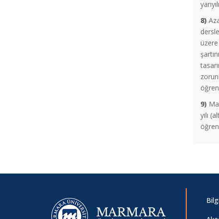
yarıyı
Hakkında
8)
Aza
dersl
Güz Vize Sınav Programı
üzere 
şartın
AB Bursları Projesi Duyurusu
tasar
zorunl
öğrenc
İstanbul Ticaret Odası Burs Duyurusu
9)
Madd
yılı (
2025-2026 Öğretim Yılı Yemek Bursu
öğrenci
2547 Sayılı Kanunun 44. Maddesi II.
Sınav Hakkı
Zorunlu Yabancı Dil Muafiyet Sınavı
Bil
Duyurusu