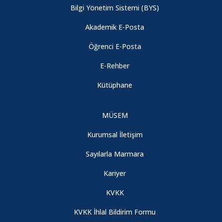
AB Bursları Projesi Duyurusu
Bilgi Yönetim Sistemi (BYS)
Akademik E-Posta
İstanbul Ticaret Odası Burs Duyurusu
Öğrenci E-Posta
2025-2026 Öğretim Yılı Yemek Bursu
E-Rehber
Kütüphane
2547 Sayılı Kanunun 44. Maddesi II. Sınav Hakkı
MÜSEM
Zorunlu Yabancı Dil Muafiyet Sınavı Duyurusu
Kurumsal İletişim
Türkiye Milli Kültür Vakfı (TMKV) Bursu Duyurusu
Sayılarla Marmara
Kariyer
Sabancı Vakfı Burs Duyurusu
KVKK
2025-2026 Fakülte Dereceleri
KVKK İhlal Bildirim Formu